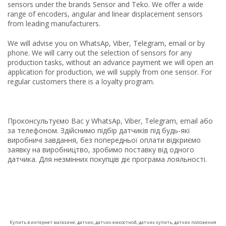
sensors under the brands Sensor and Teko. We offer a wide
range of encoders, angular and linear displacement sensors
from leading manufacturers.
We will advise you on WhatsAp, Viber, Telegram, email or by
phone. We will carry out the selection of sensors for any
production tasks, without an advance payment we will open an
application for production, we will supply from one sensor. For
regular customers there is a loyalty program.
Проконсультуємо Вас у WhatsAp, Viber, Telegram, email або
за телефоном. Здійснимо підбір датчиків під будь-які
виробничі завдання, без попередньої оплати відкриємо
заявку на виробництво, зробимо поставку від одного
датчика. Для незмінних покупців діє програма лояльності.
Купить в интернет магазине: датчик, датчик емкостной, датчик купить, датчик положения