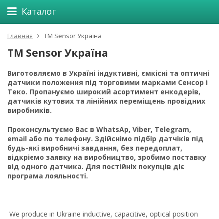
Каталог
Главная
ТМ Sensor Україна
ТМ Sensor Україна
Виготовляємо в Україні індуктивні, ємкісні та оптичні
датчики положення під торговими марками Сенсор і
Теко. Пропануємо широкий асортимент енкодерів,
датчиків кутових та лінійних переміщень провідних
виробників.
Проконсультуємо Вас в WhatsAp, Viber, Telegram,
email або по телефону. Здійснімо підбір датчіків під
будь-які виробничі завдання, без передоплат,
відкріємо заявку на виробництво, зробимо поставку
від одного датчика.
Для постійніх покупців діє
програма лояльності.
We produce in Ukraine inductive, capacitive, optical position