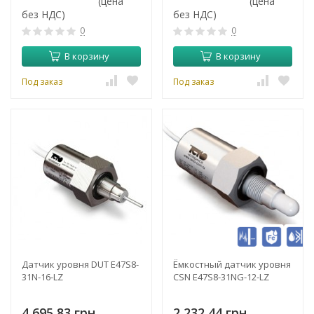
(цена
(цена
без НДС)
без НДС)
0
0
В корзину
В корзину
Под заказ
Под заказ
Датчик уровня DUT E47S8-
Ёмкостный датчик уровня
31N-16-LZ
CSN E47S8-31NG-12-LZ
4 695,83 грн.
2 232,44 грн.