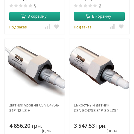
0
0
В корзину
В корзину
Под заказ
Под заказ
Датчик уровня CSN E47S8-
Емкостный датчик
31P-12-LZ-H
CSN EC47S8-31P-30-LZS4
4 856,20 грн.
3 547,53 грн.
(цена
(цена