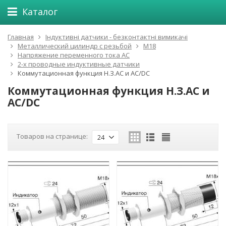
Каталог
Главная
Індуктивні датчики - безконтактні вимикачі
Металлический цилиндр с резьбой
М18
Напряжение переменного тока АС
2-х проводные индуктивные датчики
Коммутационная функция Н.З.АC и AC/DC
Коммутационная функция Н.З.АC и
AC/DC
Товаров на странице:
24