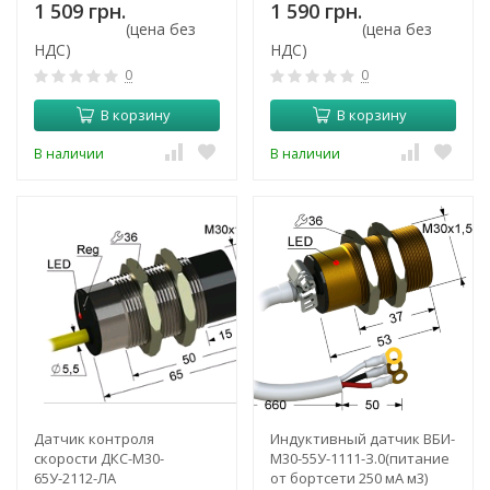
1 509 грн.
1 590 грн.
(цена без
(цена без
НДС)
НДС)
0
0
В корзину
В корзину
В наличии
В наличии
Датчик контроля
Индуктивный датчик ВБИ-
скорости ДКС-М30-
М30-55У-1111-З.0(питание
65У-2112-ЛА
от бортсети 250 мА м3)