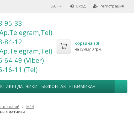
UAH
Вход
Регистрация
8-95-33
Ap,Telegram,Tel)
8-84-12
Корзина (
0
)
Ap,Telegram,Tel)
на сумму
0 грн.
6-64-49 (Viber)
6-16-11 (Теl)
УКТИВНІ ДАТЧИКИ - БЕЗКОНТАКТНІ ВИМИКАЧІ
...
с резьбой
М14
вные датчики