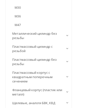
М30
М36
М47
Металлический цилиндр без
резьбы
Пластмассовый цилиндр c
резьбой
Пластмассовый цилиндр без
резьбы
Пластмассовый корпус с
квадратным поперечным
сечением
Фланцевый корпус (пластик или
металл)
Щелевые, аналоги БВК, КВД