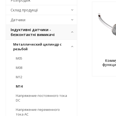
Розпродаж
Склад продукції
Датчики
Індуктивні датчики -
безконтактні вимикачі
Металлический цилиндр с
резьбой
М05
Комм
функци
М08
М12
М14
Напряжение постоянного тока
DC
Напряжение переменного
тока АС