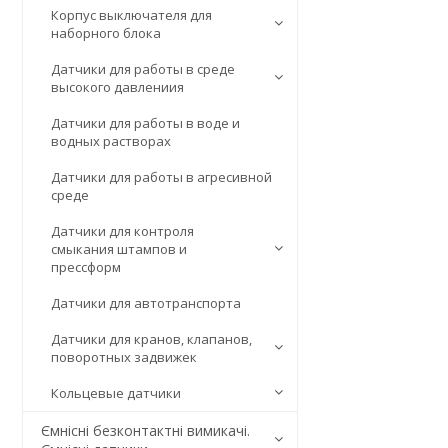
Корпус выключателя для
наборного блока
Датчики для работы в среде
высокого давлениия
Датчики для работы в воде и
водных растворах
Датчики для работы в агресивной
среде
Датчики для контроля
смыкания штампов и
прессформ
Датчики для автотранспорта
Датчики для кранов, клапанов,
поворотных задвижек
Кольцевые датчики
Ємнісні безконтактні вимикачі.