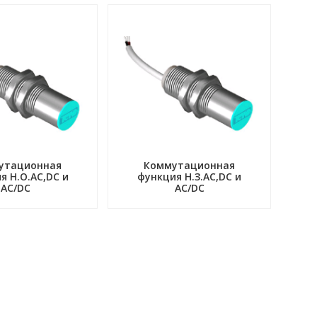
утационная
Коммутационная
я Н.О.АC,DC и
функция Н.З.АC,DC и
AC/DC
AC/DC