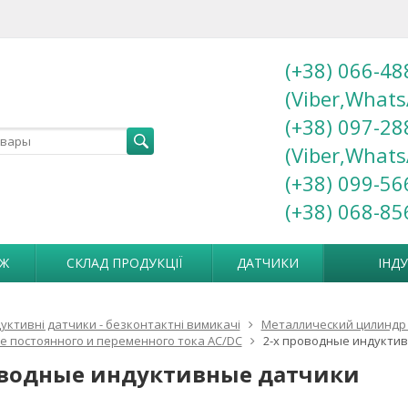
(+38) 066-48
(Viber,Whats
(+38) 097-28
(Viber,Whats
(+38) 099-56
(+38) 068-85
АЖ
СКЛАД ПРОДУКЦІЇ
ДАТЧИКИ
ІНД
дуктивні датчики - безконтактні вимикачі
Металлический цилиндр 
 постоянного и переменного тока AC/DC
2-х проводные индукти
оводные индуктивные датчики