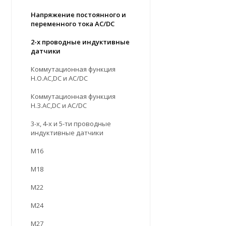
Напряжение постоянного и
переменного тока AC/DC
2-х проводные индуктивные
датчики
Коммутационная функция
Н.О.АC,DC и AC/DC
Коммутационная функция
Н.З.АC,DC и AC/DC
3-х, 4-х и 5-ти проводные
индуктивные датчики
М16
М18
М22
М24
М27