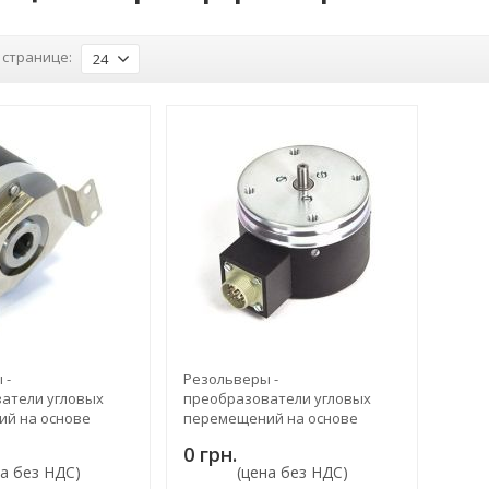
 странице:
24
 -
Резольверы -
атели угловых
преобразователи угловых
й на основе
перемещений на основе
ося
вращающегося
0 грн.
тора ЛИР-ДР250А
трансформатора ЛИР-ДР158А
на без НДС)
(цена без НДС)