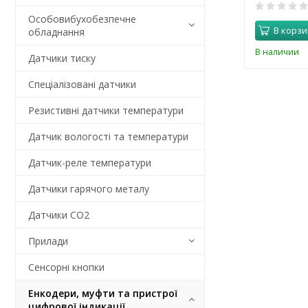
Особовибухобезпечне
В корзи
обладнання
В наличии
Датчики тиску
Спеціалізовані датчики
Резистивні датчики температури
Датчик вологості та температури
Датчик-реле температури
Датчики гарячого металу
Датчики CO2
Прилади
Сенсорні кнопки
Енкодери, муфти та пристрої
цифрової індикації