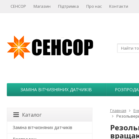
СЕНСОР
Магазин
Підтримка
Про нас
Контакти
ЗАМІНА ВІТЧИЗНЯНИХ ДАТЧИКІВ
РОЗПРОД
Главная
Ен
Каталог
Резольвер
Резоль
Заміна вітчизняних датчиків
вращаю