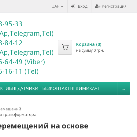
UAH
Вход
Регистрация
8-95-33
Ap,Telegram,Tel)
8-84-12
Корзина (
0
)
Ap,Telegram,Tel)
на сумму
0 грн.
6-64-49 (Viber)
6-16-11 (Теl)
УКТИВНІ ДАТЧИКИ - БЕЗКОНТАКТНІ ВИМИКАЧІ
...
еремещений
я трансформатора
перемещений на основе