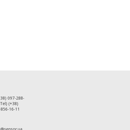
+38) 097-288-
Tel) (+38)
8-856-16-11
t@sensor.ua