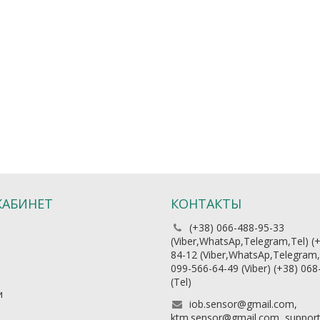
КАБИНЕТ
КОНТАКТЫ
(+38) 066-488-95-33
(Viber,WhatsAp,Telegram,Tel) (
ь
84-12 (Viber,WhatsAp,Telegram,
099-566-64-49 (Viber) (+38) 06
(Теl)
и
iob.sensor@gmail.com,
ktm.sensor@gmail.com, suppor