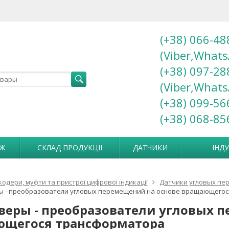
(+38) 066-48
(Viber,Whats
(+38) 097-28
(Viber,Whats
(+38) 099-56
(+38) 068-85
АЖ
СКЛАД ПРОДУКЦІЇ
ДАТЧИКИ
ІНД
кодери, муфти та пристрої цифрової індикації
Датчики угловых п
ы - преобразователи угловых перемещений на основе вращающегос
веры - преобразователи угловых 
щегося трансформатора