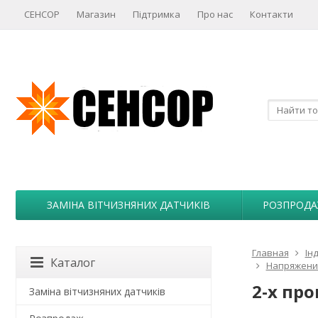
СЕНСОР
Магазин
Підтримка
Про нас
Контакти
ЗАМІНА ВІТЧИЗНЯНИХ ДАТЧИКІВ
РОЗПРОД
Главная
Ін
Каталог
Напряжение
2-х пр
Заміна вітчизняних датчиків