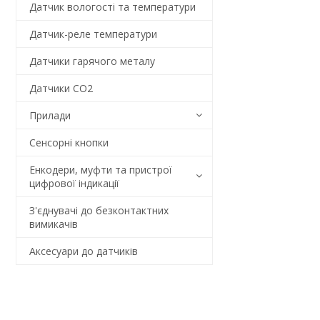
Датчик вологості та температури
Датчик-реле температури
Датчики гарячого металу
Датчики CO2
Прилади
Сенсорні кнопки
Енкодери, муфти та пристрої
цифрової індикації
З'єднувачі до безконтактних
вимикачів
Аксесуари до датчиків