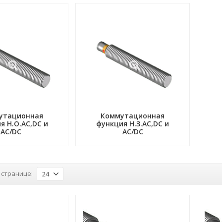
утационная
Коммутационная
я Н.О.АC,DC и
функция Н.З.АC,DC и
AC/DC
AC/DC
 странице:
24