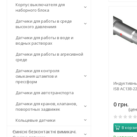
Корпус выключателя для
наборного блока
Датчики для работы в среде
высокого давлениия
Датчики для работы в воде и
водных растворах
Датчики для работы в агресивной
среде
Датчики для контроля
смыкания штампов и
прессформ
Индуктивны
ISB AC13B-22
Датчики для автотранспорта
0 грн.
Датчики для кранов, клапанов,
(це
поворотных задвижек
Кольцевые датчики
В корзи
Ємнісні безконтактні вимикачі.