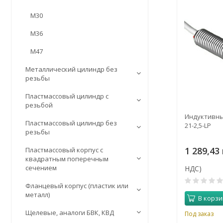
М30
М36
М47
Металлический цилиндр без
резьбы
Пластмассовый цилиндр c
резьбой
Индуктивный
Пластмассовый цилиндр без
21-2,5-LP
резьбы
1 289,43 
Пластмассовый корпус с
квадратным поперечным
сечением
НДС)
Фланцевый корпус (пластик или
металл)
В корзи
Щелевые, аналоги БВК, КВД
Под заказ