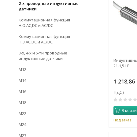
2-х проводные индуктивные
датчики
Коммутационная функция
Н.О.АC,DC и AC/DC
Коммутационная функция
Н.З.АC,DC и AC/DC
3-х, 4-х и 5-ти проводные
индуктивные датчики
Индуктивный
21-1,5-LP
М12
1 218,86 
М14
М16
НДС)
М18
В корзи
М22
Под заказ
М24
М27