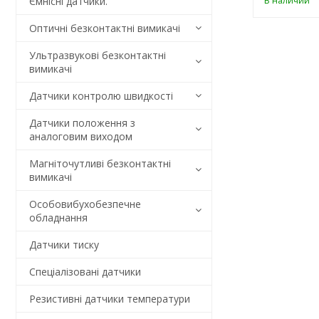
В наличии
Ємнісні датчики.
Оптичні безконтактні вимикачі
Ультразвукові безконтактні
вимикачі
Датчики контролю швидкості
Датчики положення з
аналоговим виходом
Магніточутливі безконтактні
вимикачі
Особовибухобезпечне
обладнання
Датчики тиску
Спеціалізовані датчики
Резистивні датчики температури