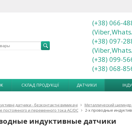
(+38) 066-48
(Viber,Whats
(+38) 097-28
(Viber,Whats
(+38) 099-56
(+38) 068-85
АЖ
СКЛАД ПРОДУКЦІЇ
ДАТЧИКИ
ІНД
дуктивні датчики - безконтактні вимикачі
Металлический цилиндр 
 постоянного и переменного тока AC/DC
2-х проводные индукти
оводные индуктивные датчики