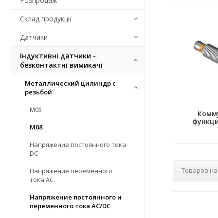
Розпродаж
Склад продукції
Датчики
Індуктивні датчики -
безконтактні вимикачі
Металлический цилиндр с
резьбой
М05
Комм
функци
М08
Напряжение постоянного тока
DC
Товаров на
Напряжение переменного
тока АС
Напряжение постоянного и
переменного тока AC/DC