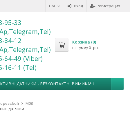
UAH
Вход
Регистрация
8-95-33
Ap,Telegram,Tel)
8-84-12
Корзина (
0
)
Ap,Telegram,Tel)
на сумму
0 грн.
6-64-49 (Viber)
6-16-11 (Теl)
УКТИВНІ ДАТЧИКИ - БЕЗКОНТАКТНІ ВИМИКАЧІ
...
с резьбой
М08
вные датчики