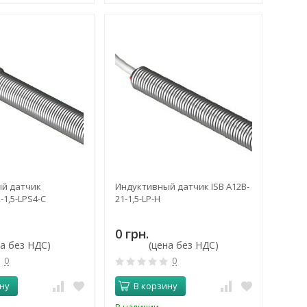
й датчик
Индуктивный датчик ISB A12B-
-1,5-LPS4-C
21-1,5-LP-H
0 грн.
на без НДС)
(цена без НДС)
0
0
ну
В корзину