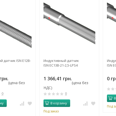
 датчик ISN E12B-
Индуктивный датчик
Инду
ISN EC13B-21-2,5-LPS4
ISN E
грн.
1 366,41 грн.
0 гр
(цена без
(цена без
НДС)
0
0
В
ну
В корзину
Под з
Под заказ