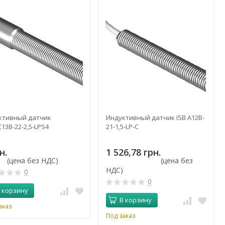
ктивный датчик
Индуктивный датчик ISB A12B-
C13B-22-2,5-LPS4
21-1,5-LP-C
н.
1 526,78 грн.
(цена без НДС)
(цена без
НДС)
0
0
 корзину
В корзину
аказ
Под заказ