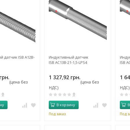
 датчик ISB A12B-
Индуктивный датчик
Инду
ISB AC13B-21-1,5-LPS4
ISB A
грн.
1 327,92 грн.
1 64
(цена без
(цена без
НДС)
НДС)
0
0
ну
В корзину
В
Под заказ
Под з